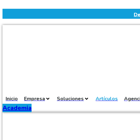
Ir
al
De
contenido
Inicio
Empresa
Soluciones
Artículos
Agenc
Academia